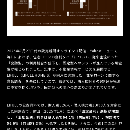
2025年7月27日付の読売新聞オンライン（配信：Yahoo!ニュース
等）によれば、住宅ローンの金利タイプについて、従来主流だった
「変動型」の利用割合が低下し、固定型へのシフトが進んでいる可能
性が報じられました。記事は、不動産情報サービスを展開する
LIFULL（LIFULL HOME’S）が同月に実施した「住宅ローンに関する
意識調査」を基にしています。報道では、購入検討者の9割超が完済
に不安を抱く現状や、固定型への関心の高まりが示されています。
LIFULLの公表資料では、購入者826人・購入検討者1,099人を対象に
した同調査で、前回（2025年1月）に比べ
「固定金利」選択が増加
し、「変動金利」割合は購入者で64.1％（前回69.7％）、検討者で
56.0％（前回57.3％）へ低下
したと明記。さらに、今後1年の金利見
通しを「上昇」とみる人は購入者49.0％、検討者69.7％にのぼり、