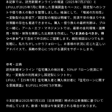
本記事では、読売新聞オンラインの報道（2025年7月27日）と
LIFULLが2025年7月に発表した意識調査をベースに、固定型へのシフ
トや借り換えの動きを整理しました。結論として、「増減の方向性」
＝変動型の比率低下／固定型の増加は明確で、完済不安の強まりや未
対策層の存在も看過できません。購入・借り換えの最終判断は、プロ
と一緒に。アール・エフ・マネジメントでは、最新の金利環境・諸費
用・税制・保険を横断した比較表を作成し、
“いま決めるべきか、待
つべきか”
まで含めて中立的にご提案します。個別相談はいつでもお
気軽に。私たちがしっかりフォローし、お客様の状況に応じた正しい
アドバイスで、長期の安心につながる選択をサポートします。
参考・出典
読売新聞オンライン「住宅購入の検討者、93％が『ローン完済に不
安』…変動型の利用減少し固定型にシフトか」
LIFULL「【25年7月】住宅購入者と購入検討者に『住宅ローンに関す
る意識調査』をLIFULL HOME’Sが実施」
※本記事は2025年7月31日（日本時間）時点の公表情報に基づいて
作成しています。数値・制度は今後変更される場合があります。